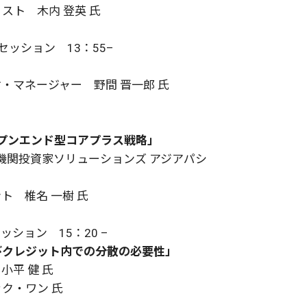
スト 木内 登英 氏
ッション 13：55–
・マネージャー 野間 晋一郎 氏
ープンエンド型コアプラス戦略」
 機関投資家ソリューションズ アジアパシ
ト 椎名 一樹 氏
ョン 15：20 –
びクレジット内での分散の必要性」
平 健 氏
ク・ワン 氏