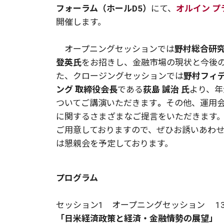
フォーラム（ホールD5）
にて、
オルイン 
開催します。
オープニングセッションでは
野村総合研
登英
氏
をお招きし、
金融市場の現状と今後
た、
クロージングセッションでは
野村フィ
ング
取締役会長
である
荻島 誠治
氏
より、
年
ついてご講演いただきます
。
その他、運用
に関するさまざまなご提言をいただきます
ご用意しておりますので、ぜひお誘いあわ
は懇親会を予定しております。
プログラム
セッション1 オープニングセッション 13：
「
日米経済政策と経済・金融情勢の展望
」