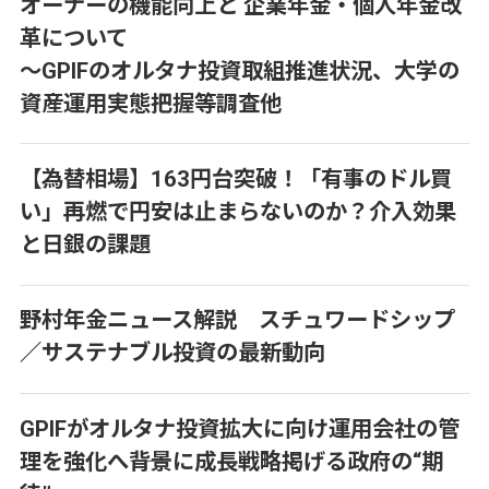
オーナーの機能向上と 企業年金・個人年金改
革について
～GPIFのオルタナ投資取組推進状況、大学の
資産運用実態把握等調査他
【為替相場】163円台突破！「有事のドル買
い」再燃で円安は止まらないのか？介入効果
と日銀の課題
野村年金ニュース解説 スチュワードシップ
／サステナブル投資の最新動向
GPIFがオルタナ投資拡大に向け運用会社の管
理を強化へ――背景に成長戦略掲げる政府の“期