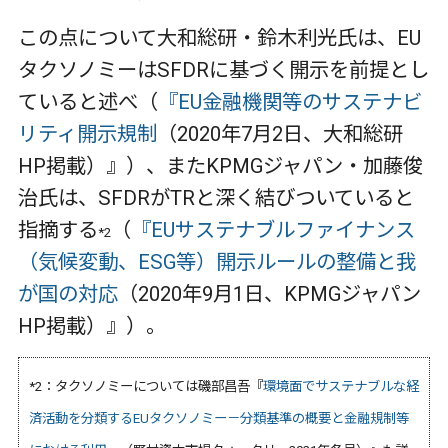
この点について大和総研・鈴木利光氏は、EU
タクソノミーはSFDRに基づく開示を前提とし
ていると述べ（
『EU金融機関等のサステナビ
リティ開示規制
（2020年7月2日、大和総研
HP掲載）』）、またKPMGジャパン・加藤俊
治氏は、SFDRがTRと深く結びついていると
指摘する
（
『EUサステナブルファイナンス
*2
（気候変動、ESG等）開示ルールの整備と我
が国の対応
（2020年9月1日、KPMGジャパン
HP掲載）』）。
*2：タクソノミーについては磯部昌吾『
環境面でサステナブルな経
済活動を分類するEUタクソノミー－分類基準の概要と金融規制等