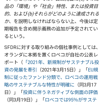
品の「環境」や「社会」特性、または投資目
的
、および
(b)それらがどのように達成される
か
、を説明しなければならない上、今後は定
期報告を含め開示義務の追加が予定されてい
るという。
SFDRに対する取り組みの個社事例としては、
オランダに本拠を置くロベコが自社の公表レ
ポート（
「2021年、新規制がサステナブル投
資の発展を牽引
（2021年3月15日）」「
EU規
制に従ったファンド分類で、ロベコの運用戦
略のサステナブルな特性が明確に
（同3月17
日）」「
投資に伴うネガティブな側面の評価
（同3月19日）」「
ロベコでは95％がサステ