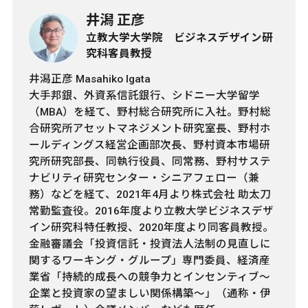
井潟 正彦
立教大学大学院 ビジネスデザイン研
究科客員教授
井潟正彦 Masahiko Igata
大手邦銀、外資系信託銀行、シドニー大学留学
（MBA）を経て、野村総合研究所に入社。野村総
合研究所アセットマネジメント研究室長、野村ホ
ールディングス経営企画部次長、野村資本市場研
究所研究部長、同執行役員、同常務、野村サステ
ナビリティ研究センター・シニアフェロー（兼
務）などを経て、2021年4月より株式会社 助太刀
常勤監査役。2016年度より立教大学ビジネスデザ
イン研究科特任教授、2020年度より同客員教授。
金融審議会「投資信託・投資法人法制の見直しに
関するワーキング・グループ」専門委員、経済産
業省「持続的成長への競争力とインセンティブ～
企業と投資家の望ましい関係構築～」（通称・伊