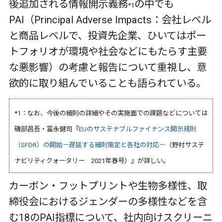
後追加される情報開示義務
の中でも
*1
PAI（Principal Adverse Impacts：会社レベル
と商品レベルで、投資先企業、ひいてはポー
トフォリオが環境や社会などにもたらす主要
な悪影響）の考慮と報告について重視し、意
欲的に取り組んでいることも語られている。
*1：なお、今後の細則の詳細やその実施面での課題などについては
磯部昌吾・富永健司『
EUのサステナブルファイナンス開示規則
（SFDR）の開始－遅延する細則策定と各社の対応－
（野村サステ
ナビリティクォータリー 2021年春号）』が詳しい。
カーボン・フットプリントや生物多様性、取
締役会におけるジェンダーの多様性などを含
む18のPAI指標について、社内向けスクリーニ