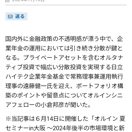
送る
国内外に金融政策の不透明感が漂う中で、企
業年金の運用においては引き続き分散が鍵と
なる。プライベートアセットを含むオルタナ
ティブ投資で幅広い分散投資を実現する日立
ハイテク企業年金基金で常務理事兼運用執行
理事の遠藤健一氏を迎え、ポートフォリオ構
築のポイントや留意点についてオルインシニ
アフェローの小倉邦彦が聞いた。
※当記事は６月
14
日に開催した「オルイン 夏
セミナー
in
大阪 ～
2024
年後半の市場環境と新