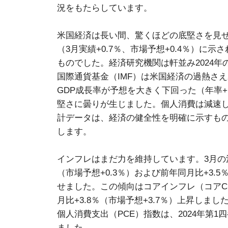
況をもたらしています。
米国経済は長い間、驚くほどの底堅さを見
（3月実績+0.7％、市場予想+0.4％）に
ものでした。経済研究機関は軒並み2024
国際通貨基金（IMF）は米国経済の過熱さ
GDP成長率が予想を大きく下回った（年率+1
堅さに曇りが生じました。個人消費は減速
計データは、経済の健全性を明確に示すも
します。
インフレはまだ力を維持しています。3月の消
（市場予想+0.3％）および前年同月比+3.
せました。この傾向はコアインフレ（コアCP
月比+3.8％（市場予想+3.7％）上昇しま
個人消費支出（PCE）指数は、2024年第1四
ました。