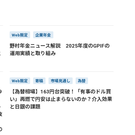
Web限定
企業年金
野村年金ニュース解説 2025年度のGPIFの
と
運用実績と取り組み
Web限定
寄稿
市場見通し
為替
9
【為替相場】163円台突破！「有事のドル買
い」再燃で円安は止まらないのか？介入効果
ト
と日銀の課題
改
の