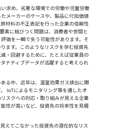
追い求め、劣悪な環境での労働や児童労働
ったメーカーのケースや、製品に付加価値
や原材料の不正表記を行った企業の信頼性
的要素に結びつく問題は、消費者や世間と
・評価を一瞬で失う可能性があります。そ
かります。このようなリスクを孕む投資先
低減・回避するために、たとえば従業員の
ルタナティブデータが活躍すると考えられ
つある中、近年は、温室効果ガス排出に関
 IoTによるモニタリング等を通したオ
動リスクへの対応・取り組みが見える企業
可能性が高いなど、投資先の将来性を見極
は見えてこなかった投資先の潜在的なリス