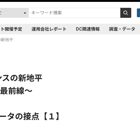
ント開催予定
運用会社レポート
DC関連情報
調査・データ
の新地平
ンスの新地平
用最前線～
データの接点【１】