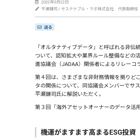
2022年3月22日
平瀬錬司 / サステナブル・ラボ株式会社 代表取締役
送る
「オルタナティブデータ」と呼ばれる非伝
ついて、認知拡大や業界ルール整備などの
進協議会（JADAA）関係者によるリレーコ
第４回は、さまざまな非財務情報を拠りどこ
タの関係について、同協議会メンバーでサ
平瀬錬司氏に解説いただく。
第３回「海外アセットオーナーのデータ活
機運がますます高まるESG投資