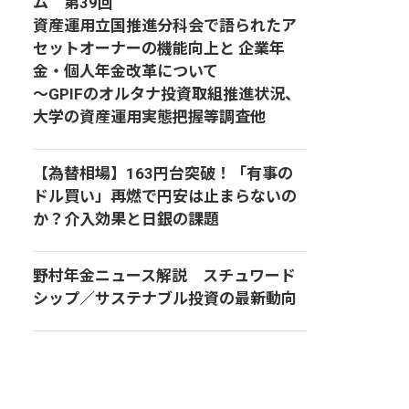
ム 第39回
資産運用立国推進分科会で語られたア
セットオーナーの機能向上と 企業年
金・個人年金改革について
～GPIFのオルタナ投資取組推進状況、
大学の資産運用実態把握等調査他
【為替相場】163円台突破！「有事の
ドル買い」再燃で円安は止まらないの
か？介入効果と日銀の課題
野村年金ニュース解説 スチュワード
シップ／サステナブル投資の最新動向