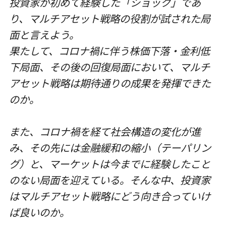
投
資家が初めて経験した「ショック」であ
り、マルチアセット戦略の役割が試された局
面と言えよう。
果たして、コロナ禍に伴う株価下落・金利低
下局面、その後の回復局面において、マルチ
アセット
戦略は期待通りの成果を発揮できた
のか。
また、コロナ禍を経て社会構造の変化が進
み、その先には金融緩和の縮小（テーパリン
グ）と、マー
ケットは今までに経験したこと
のない局面を迎えている。そんな中、投資家
はマルチアセット戦略に
どう向き合っていけ
ば良いのか。