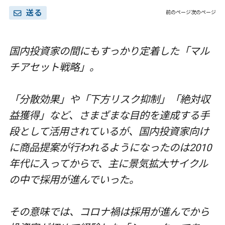
送る
前のページ
次のページ
国内投資家の間にもすっかり定着した「マル
チアセット戦略」。
「分散効果」や「下方リスク抑制」「絶対収
益獲得」など、さまざまな目的を達成する手
段として活
用されているが、国内投資家向け
に商品提案が行われるようになったのは2010
年代に入ってからで、
主に景気拡大サイクル
の中で採用が進んでいった。
その意味では、コロナ禍は採用が進んでから