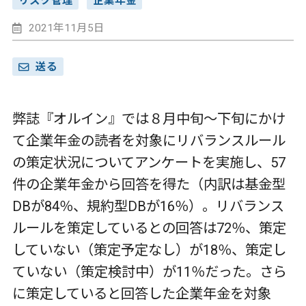
リスク管理
企業年金
2021年11月5日
送る
弊誌『オルイン』では８月中旬～下旬にかけ
て企業年金の読者を対象にリバランスルール
の策定状況についてアンケートを実施し、
57
件の企業年金から回答を得た（内訳は基金型
DB
が
84
％、規約型
DB
が
16
％）。リバランス
ルールを策定しているとの回答は
72
％、策定
していない（策定予定なし）が
18
％、策定し
ていない（策定検討中）が
11
％だった。さら
に策定していると回答した企業年金を対象