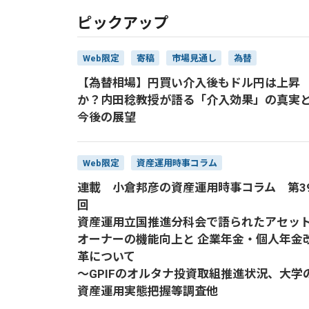
ピックアップ
Web限定
寄稿
市場見通し
為替
【為替相場】円買い介入後もドル円は上昇
か？内田稔教授が語る「介入効果」の真実
今後の展望
Web限定
資産運用時事コラム
連載 小倉邦彦の資産運用時事コラム 第3
回
資産運用立国推進分科会で語られたアセッ
オーナーの機能向上と 企業年金・個人年金
革について
～GPIFのオルタナ投資取組推進状況、大学
資産運用実態把握等調査他