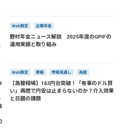
Web限定
企業年金
野村年金ニュース解説 2025年度のGPIFの
と
運用実績と取り組み
Web限定
寄稿
市場見通し
為替
9
【為替相場】163円台突破！「有事のドル買
い」再燃で円安は止まらないのか？介入効果
ト
と日銀の課題
改
の