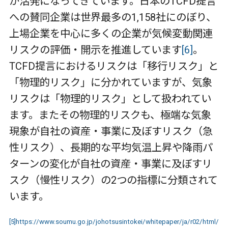
が活発になってきています。日本の
TCFD
提言
への賛同企業は世界最多の
1,158
社にのぼり、
上場企業を中心に多くの企業が気候変動関連
リスクの評価・開示を推進しています
[6]
。
TCFD
提言におけるリスクは「移行リスク」と
「物理的リスク」に分かれていますが、気象
リスクは「物理的リスク」として扱われてい
ます。またその物理的リスクも、極端な気象
現象が自社の資産・事業に及ぼすリスク（急
性リスク）、長期的な平均気温上昇や降雨パ
ターンの変化が自社の資産・事業に及ぼすリ
スク（慢性リスク）の
2
つの指標に分類されて
います。
[5]
https://www.soumu.go.jp/johotsusintokei/whitepaper/ja/r02/html/