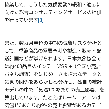
協業して、こうした気候変動の緩和・適応に
向けた総合コンサルティングサービスの提供
を行っています
[8]
また、数カ月単位の中期の気象リスク分析と
して、季節商品の需要予測や製造・販売・配
送計画などが挙げられます。日本気象協会で
は約
400
品目のインテージ
SRI+
（全国小売店
パネル調査）をはじめ、さまざまなデータと
気象の関係をあらかじめ分析し、独自の統計
モデルの中で「気温
1℃
あたりの売上影響」を
算出しています。たとえばルームエアコンは
気温
1℃
あたり約
9%
の売上影響があるカテゴ