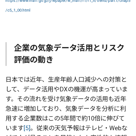
https://www.maff.go.jp/j/wpaper/w_maff/r1/r1_h/trend/part1/chap5
/c5_1_00.html
企業の気象データ活用とリスク
評価の動き
日本では近年、生産年齢人口減少への対策と
して、データ活用や
DX
の機運が高まっていま
す。その流れを受け気象データの活用も近年
急速に増加しており、気象データを分析に利
用する企業数はこの
5
年間で約
10
倍に伸びて
います
[5]
。従来の天気予報はテレビ・
Web
な