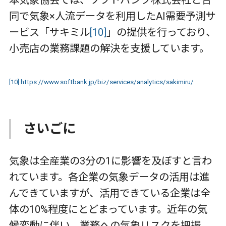
同で気象×人流データを利用した
AI
需要予測サ
ービス「サキミル
[10]
」の提供を行っており、
小売店の業務課題の解決を支援しています。
[10]
https://www.softbank.jp/biz/services/analytics/sakimiru/
さいごに
気象は全産業の
3
分の
1
に影響を及ぼすと言わ
れています。各企業の気象データの活用は進
んできていますが、活用できている企業は全
体の
10%
程度にとどまっています。近年の気
候変動に伴い、業務への気象リスクを把握