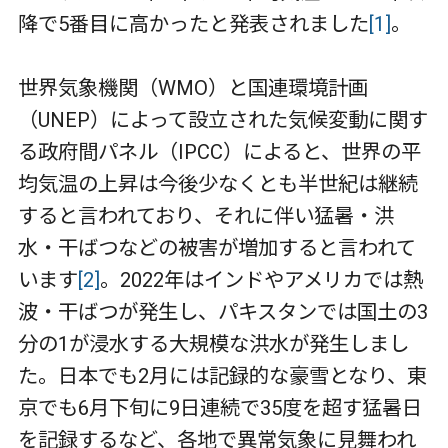
降で
5
番目に高かったと発表されました
[1]
。
世界気象機関（
WMO
）と国連環境計画
（
UNEP
）によって設立された気候変動に関す
る政府間パネル（
IPCC
）によると、世界の平
均気温の上昇は今後少なくとも半世紀は継続
すると言われており、それに伴い猛暑・洪
水・干ばつなどの被害が増加すると言われて
います
[2]
。
2022
年はインドやアメリカでは熱
波・干ばつが発生し、パキスタンでは国土の
3
分の
1
が浸水する大規模な洪水が発生しまし
た。日本でも
2
月には記録的な豪雪となり、東
京でも
6
月下旬に
9
日連続で
35
度を超す猛暑日
を記録するなど、各地で異常気象に見舞われ