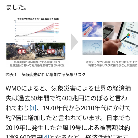
ました。
図表１ 気候変動に伴い増加する気象リスク
WMO
によると、気象災害による世界の経済損
失は過去
50
年間で約
400
兆円にのぼると言わ
れており
[3]
、
1970
年代から
2010
年代にかけて
約
7
倍に増加したと言われています。日本でも
2019
年に発生した台風
19
号による被害額は約
1
兆
8,600
億円
[4]
となるなど、経済活動に対す