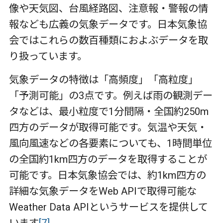
像や天気図、台風経路図、注意報・警報の情
報なども広義の気象データです。日本気象協
会ではこれらの数百種類におよぶデータを取
り扱っています。
気象データの特徴は「高頻度」「高粒度」
「予測可能」の
3
点です。例えば雨の観測デー
タなどは、最小粒度で
1
分間隔・全国約
250m
四方のデータが取得可能です。気温や天気・
風向風速などの各要素についても、1時間単位
の全国約
1km
四方のデータを取得することが
可能です。日本気象協会では、約
1km
四方の
詳細な気象データを
Web API
で取得可能な
Weather Data API
というサービスを提供して
います
[7]
。