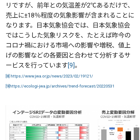
リですが、前年との気温差が
2
℃あるだけで、
売上に
±18
％程度の気象影響が含まれることに
なります。日本気象協会では、日本気象協会
ではこうした気象リスクを、たとえば昨今の
コロナ禍における市場への影響や増税、値上
げの影響などの各要因と合わせて分析するサ
ービスを行っています
[9]
。
[8]
https://www.jwa.or.jp/news/2023/02/19121/
[9]
https://ecologi-jwa.jp/archives/trend-forecast/20220531