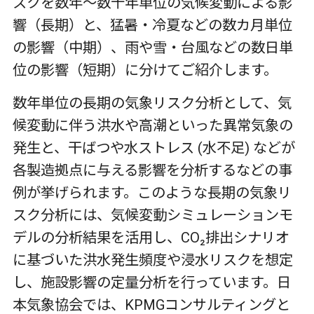
スクを数年～数十年単位の気候変動による影
響（長期）と、猛暑・冷夏などの数カ月単位
の影響（中期）、雨や雪・台風などの数日単
位の影響（短期）に分けてご紹介します。
数年単位の長期の気象リスク分析として、気
候変動に伴う洪水や高潮といった異常気象の
発生と、干ばつや水ストレス
(
水不足
)
などが
各製造拠点に与える影響を分析するなどの事
例が挙げられます。このような長期の気象リ
スク分析には、気候変動シミュレーションモ
デルの分析結果を活用し、
CO
₂排出シナリオ
に基づいた洪水発生頻度や浸水リスクを想定
し、施設影響の定量分析を行っています。日
本気象協会では、
KPMG
コンサルティングと