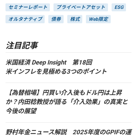
セミナーレポート
プライベートアセット
ESG
オルタナティブ
債券
株式
Web限定
注目記事
米国経済 Deep Insight 第18回
米インフレを見極める3つのポイント
【為替相場】円買い介入後もドル円は上昇
か？内田稔教授が語る「介入効果」の真実と
今後の展望
野村年金ニュース解説 2025年度のGPIFの運