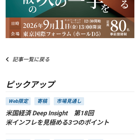
記事一覧に戻る
ピックアップ
Web限定
寄稿
市場見通し
米国経済 Deep Insight 第18回
米インフレを見極める3つのポイント