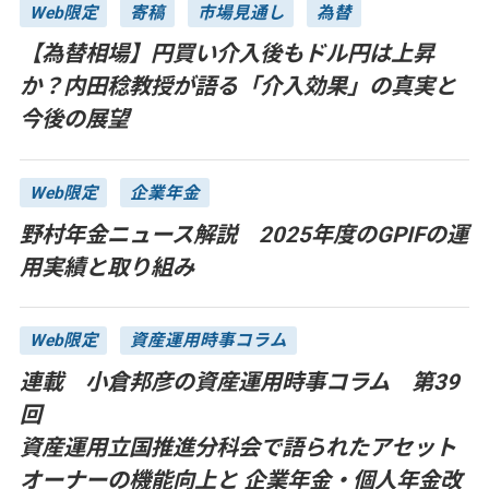
Web限定
寄稿
市場見通し
為替
【為替相場】円買い介入後もドル円は上昇
か？内田稔教授が語る「介入効果」の真実と
今後の展望
Web限定
企業年金
野村年金ニュース解説 2025年度のGPIFの運
用実績と取り組み
Web限定
資産運用時事コラム
連載 小倉邦彦の資産運用時事コラム 第39
回
資産運用立国推進分科会で語られたアセット
オーナーの機能向上と 企業年金・個人年金改