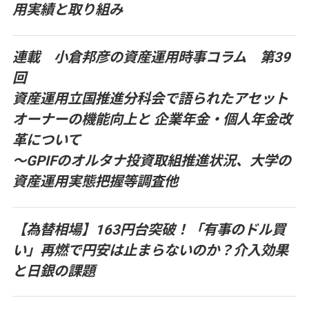
用実績と取り組み
連載 小倉邦彦の資産運用時事コラム 第39
回
資産運用立国推進分科会で語られたアセット
オーナーの機能向上と 企業年金・個人年金改
革について
～GPIFのオルタナ投資取組推進状況、大学の
資産運用実態把握等調査他
【為替相場】163円台突破！「有事のドル買
い」再燃で円安は止まらないのか？介入効果
と日銀の課題