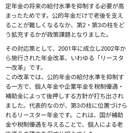
定年金の将来の給付水準を抑制する必要が高
まったためです。公的年金だけで老後を支え
ることが難しくなるなか、第
2
・第
3
の柱をど
う拡充するかが政策課題となりました。
その対応策として、
2001
年に成立し
2002
年か
ら施行された年金改革、いわゆる「リースタ
ー改革」です。
この改革では、公的年金の給付水準を抑制す
る一方で、個人年金や企業年金を税制優遇・
補助金によって後押しする方針が打ち出され
ました。代表的なのが、第
3
の柱に位置づけら
れるリースター年金です。これは、国が補助
金や税制優遇を与えることで、個人による老