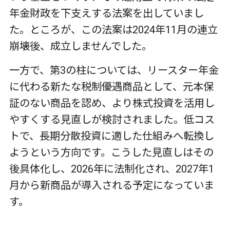
年金財政を下支えする法案を出していまし
た。ところが、この法案は
2024
年
11
月の連立
崩壊後、成立しませんでした。
一方で、第
3
の柱については、リースター年金
に代わる新たな税制優遇商品として、元本保
証のない商品を認め、より株式投資を活用し
やすくする見直しが検討されました。低コス
トで、長期分散投資に適した仕組みへ転換し
ようという方向です。こうした見直しはその
後具体化し、
2026
年に法制化され、
2027
年
1
月から新商品が導入される予定になっていま
す。