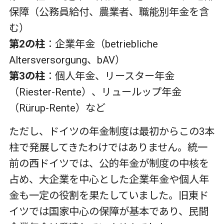
保障（公務員給付、農業者、職能別年金を含
む）
第2の柱
：企業年金（
betriebliche
Altersversorgung
、
bAV
）
第3の柱
：個人年金、リースター年金
（
Riester-Rente
）、リュールップ年金
（
Rürup-Rente
）など
ただし、ドイツの年金制度は最初からこの
3
本
柱で発展してきたわけではありません。統一
前の西ドイツでは、公的年金が制度の中核を
占め、大企業を中心とした企業年金や個人年
金も一定の役割を果たしていました。旧東ド
イツでは国家中心の保障が基本であり、民間