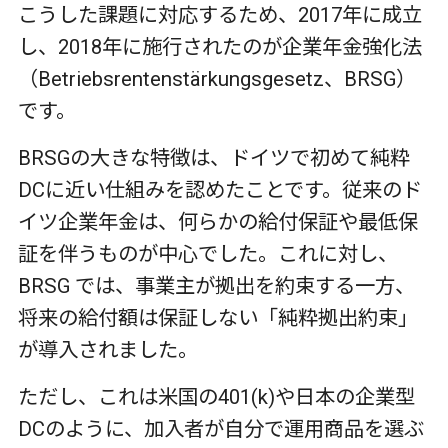
こうした課題に対応するため、
2017
年に成立
し、
2018
年に施行されたのが企業年金強化法
（
Betriebsrentenstärkungsgesetz
、
BRSG
）
です。
BRSG
の大きな特徴は、ドイツで初めて純粋
DC
に近い仕組みを認めたことです。従来のド
イツ企業年金は、何らかの給付保証や最低保
証を伴うものが中心でした。これに対し、
BRSG
では、事業主が拠出を約束する一方、
将来の給付額は保証しない「純粋拠出約束」
が導入されました。
ただし、これは米国の
401(k)
や日本の企業型
DC
のように、加入者が自分で運用商品を選ぶ