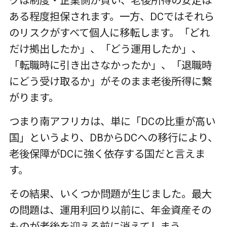
クは制度・企業側が負い、老後所得の安定は
ある程度担保されます。一方、
DC
ではそれら
のリスクがすべて個人に移転します。「どれ
だけ拠出したか」、「どう運用したか」、
「転職時に引き出さなかったか」、「退職時
にどう受け取るか」がそのまま老後所得に繋
がります。
つまり南アフリカは、単に「
DC
の比重が高い
国」というより、
DB
から
DC
への移行により、
老後保障が
DC
に強く依存する国だと言えま
す。
その結果、いくつか問題が生じました。最大
の問題は、運用利回り以前に、年金資産その
ものが老後を迎える前に消えてしまう