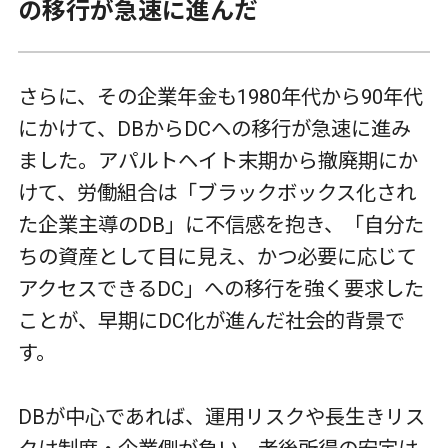
の移行が急速に進んだ
さらに、その企業年金も
1980
年代から
90
年代
にかけて、
DB
から
DC
への移行が急速に進み
ました。アパルトヘイト末期から撤廃期にか
けて、労働組合は「ブラックボックス化され
た企業主導の
DB
」に不信感を抱き、「自分た
ちの資産として目に見え、かつ必要に応じて
アクセスできる
DC
」への移行を強く要求した
ことが、早期に
DC
化が進んだ社会的背景で
す。
DB
が中心であれば、運用リスクや長生きリス