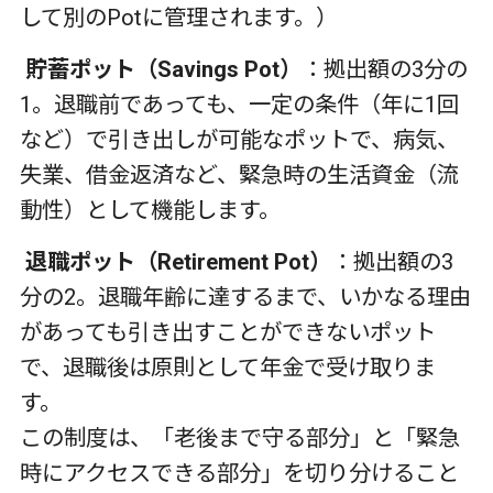
して別の
Pot
に管理されます。）
貯蓄ポット（Savings Pot）
：拠出額の
3
分の
1
。退職前であっても、一定の条件（年に
1
回
など）で引き出しが可能なポットで、病気、
失業、借金返済など、緊急時の生活資金（流
動性）として機能します。
退職ポット（Retirement Pot）
：拠出額の
3
分の
2
。退職年齢に達するまで、いかなる理由
があっても引き出すことができないポット
で、退職後は原則として年金で受け取りま
す。
この制度は、「老後まで守る部分」と「緊急
時にアクセスできる部分」を切り分けること