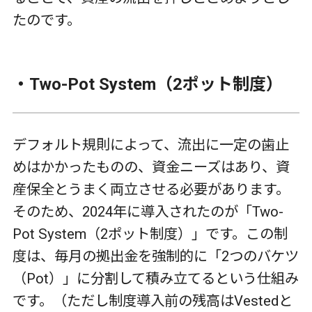
たのです。
・
Two-Pot System
（
2
ポット制度）
デフォルト規則によって、流出に一定の歯止
めはかかったものの、資金ニーズはあり、資
産保全とうまく両立させる必要があります。
そのため、
2024
年に導入されたのが「
Two-
Pot System
（
2
ポット制度）」です。この制
度は、毎月の拠出金を強制的に「
2
つのバケツ
（
Pot
）」に分割して積み立てるという仕組み
です。（ただし制度導入前の残高は
Vested
と