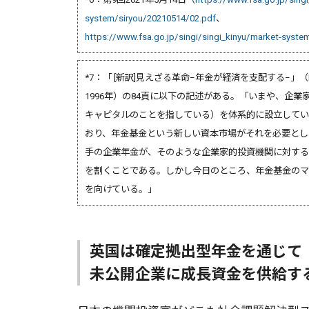
system/siryou/20210514/02.pdf
、
https://www.fsa.go.jp/singi/singi_kinyu/market-syste
*7：「 [新訳]見えざる革命−年金が経済を支配する−」
1996年）の84頁に以下の記述がある。「いまや、企
キャピタルのことを指している）を体系的に設立してい
おり、年金基金という新しい資本市場がそれを必要とし
手の企業年金が、そのような企業家的投資機関に対する
を割くことである。しかし今日のところ、年金基金のマ
を向けている。」
英国は確定拠出型年金を通じて
未公開企業に成長資金を供給す