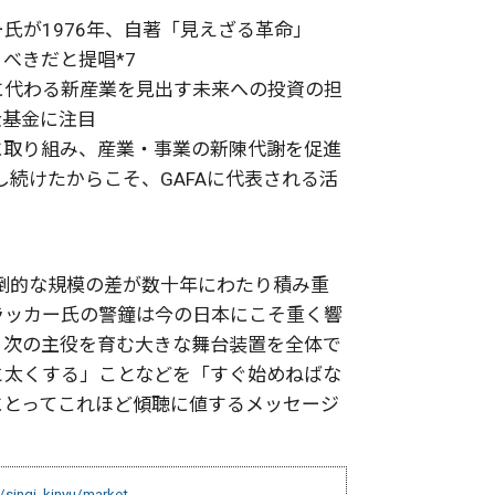
氏が1976年、自著「見えざる革命」
べきだと提唱*7
に代わる新産業を見出す未来への投資の担
金基金に注目
に取り組み、産業・事業の新陳代謝を促進
し続けたからこそ、GAFAに代表される活
倒的な規模の差が数十年にわたり積み重
ラッカー氏の警鐘は今の日本にこそ重く響
、次の主役を育む大きな舞台装置を全体で
と太くする」ことなどを「すぐ始めねばな
にとってこれほど傾聴に値するメッセージ
/singi_kinyu/market-