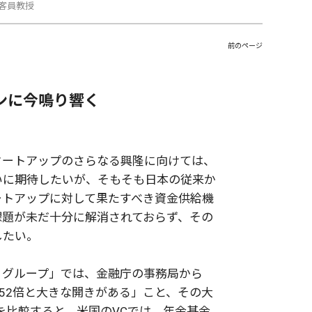
科客員教授
前のページ
ンに今鳴り響く
タートアップのさらなる興隆に向けては、
いに期待したいが、そもそも日本の従来か
ートアップに対して果たすべき資金供給機
課題が未だ十分に解消されておらず、その
したい。
・グループ」では、金融庁の事務局から
約52倍と大きな開きがある」こと、その大
を比較すると、米国のVCでは、年金基金