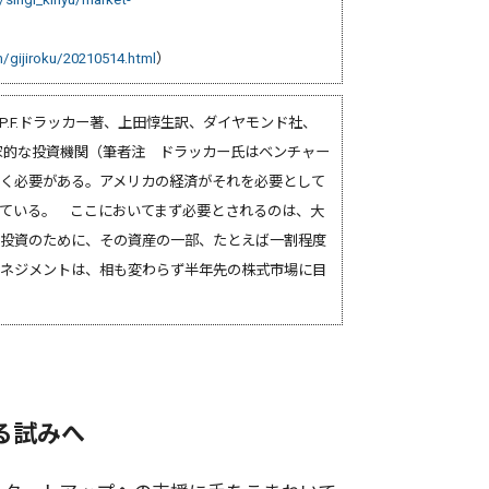
m/gijiroku/20210514.html
）
（P.F.ドラッカー著、上田惇生訳、ダイヤモンド社、
業家的な投資機関（筆者注 ドラッカー氏はベンチャー
く必要がある。アメリカの経済がそれを必要として
ている。 ここにおいてまず必要とされるのは、大
投資のために、その資産の一部、たとえば一割程度
ネジメントは、相も変わらず半年先の株式市場に目
る試みへ