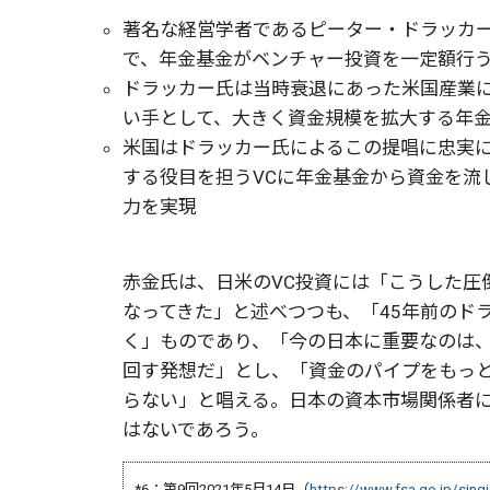
著名な経営学者であるピーター・ドラッカー
で、年金基金がベンチャー投資を一定額行う
ドラッカー氏は当時衰退にあった米国産業
い手として、大きく資金規模を拡大する年
米国はドラッカー氏によるこの提唱に忠実
する役目を担うVCに年金基金から資金を流
力を実現
赤金氏は、日米のVC投資には「こうした圧
なってきた」と述べつつも、「45年前のド
く」ものであり、「今の日本に重要なのは
回す発想だ」とし、「資金のパイプをもっ
らない」と唱える。日本の資本市場関係者
はないであろう。
*6：第9回2021年5月14日（
https://www.fsa.go.jp/singi