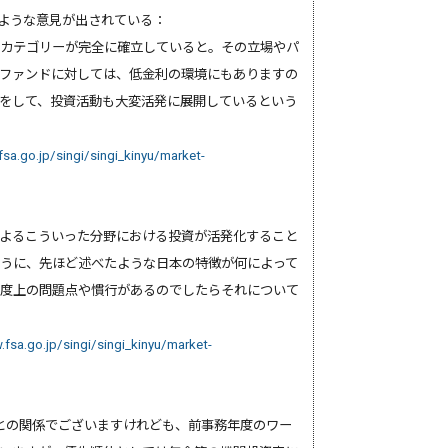
のような意見が出されている：
うカテゴリーが完全に確立していると。その立場やパ
ファンドに対しては、低金利の環境にもありますの
をして、投資活動も大変活発に展開しているという
sa.go.jp/singi/singi_kinyu/market-
よるこういった分野における投資が活発化すること
うに、先ほど述べたような日本の特徴が何によって
度上の問題点や慣行があるのでしたらそれについて
fsa.go.jp/singi/singi_kinyu/market-
との関係でございますけれども、前事務年度のワー