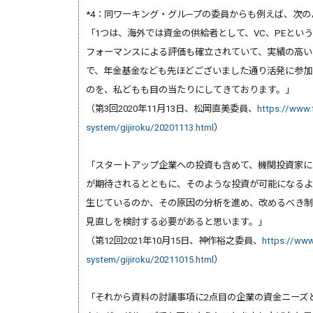
*4：同ワーキング・グル—プの委員からも例えば、次
「1つは、海外では資金の供給者として、VC、PEとい
フォーマンスによる評価も確立されていて、実績の高い
で、年金基金なども先ほどございました通り活発に参加
のを、私どもも目の当たりにしてきております。」
（第3回2020年11月13日、松岡直美委員、
https://www.f
system/gijiroku/20201113.html
）
「スタートアップ企業への投資も含めて、機関投資家に
が期待されるとともに、そのような投資が可能になるよ
生じているのか、その原因の分析を進め、改めるべき制
見直しを検討する必要があると思います。」
（第12回2021年10月15日、神作裕之委員、
https://www.
system/gijiroku/20211015.html
）
「それから資料の討議事項に2点目の企業の資金ニーズ