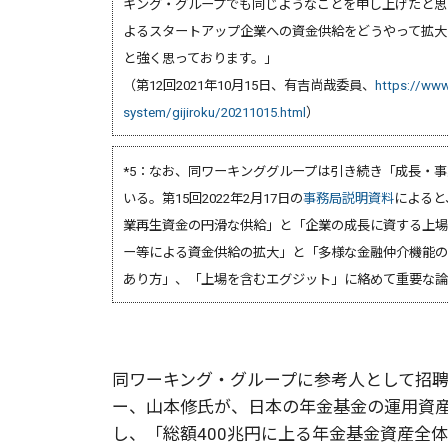
キング・グループでも同じようなことを申し上げたと思
よるスタートアップ企業への資金供給をどうやって拡大
と強く思っております。」
（第12回2021年10月15日、有吉尚哉委員、
https://www.
system/gijiroku/20211015.html
）
*5：なお、同ワーキンググループは引き続き「成長・
いる。第15回2022年2月17日の
事務局説明資料
によると
業再生資金の円滑な供給」と「企業の成長に資する上場
ー等による資金供給の拡大」と「多様な金融仲介機能の
あり方」、「上場を含むエグジット」に絡めて重要な論
同ワーキング・グループに参考人として招
ー、山本修氏が、日本の年金基金の運用資
し、「総額400兆円に上る年金基金資産全