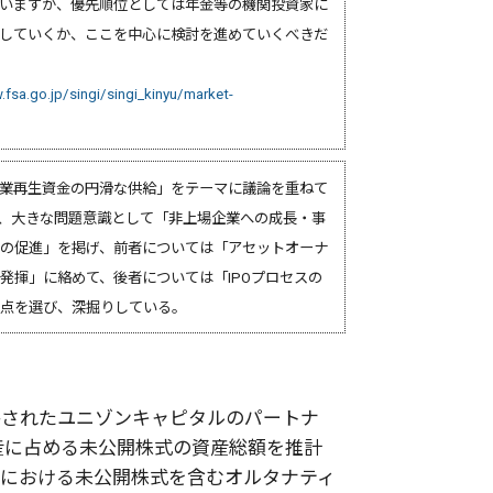
いますが、優先順位としては年金等の機関投資家に
していくか、ここを中心に検討を進めていくべきだ
fsa.go.jp/singi/singi_kinyu/market-
事業再生資金の円滑な供給」をテーマに議論を重ねて
、大きな問題意識として「非上場企業への成長・事
の促進」を掲げ、前者については「アセットオーナ
発揮」に絡めて、後者については「IPOプロセスの
点を選び、深掘りしている。
聘されたユニゾンキャピタルのパートナ
産に占める未公開株式の資産総額を推計
体における未公開株式を含むオルタナティ