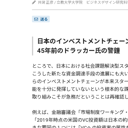
井潟 正彦 / 立教大学大学院 ビジネスデザイン研究
送る
日本のインベストメントチェー
45年前のドラッカー氏の警鐘
ところで、日本における社会課題解決型ス
こうした新たな資金調達手段の進展にも大
らのインベストメントチェーンが本来スタ
能を十分に発揮していないという根本的な
取り組みこそが急務だということは再確認
例えば、金融審議会「市場制度ワーキング
「2019年時点の米国のVC投資額は日本の
きな要因の１つには「VCへの投資家の属性