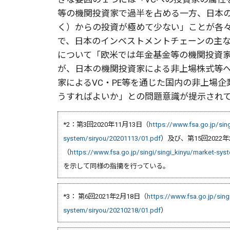
等の機関投資家で過半を占める一方、日本の
く）からの投資が極めて少ない」ことが各々
で、日本のインベストメントチェーンの主
について「欧米では年金基金等の機関投資
が、日本の機関投資家による非上場株式等
家によるVC・PE等を通じた国内の非上場
うすればよいか」との問題意識が提示されている
*2：第3回2020年11月13日（
https://www.fsa.go.jp/sing
system/siryou/20201113/01.pdf
）及び、第15回2022年
（
https://www.fsa.go.jp/singi/singi_kinyu/market-sy
を示して同様の指摘を行っている。
*3： 第6回2021年2月18日（
https://www.fsa.go.jp/sing
system/siryou/20210218/01.pdf
）