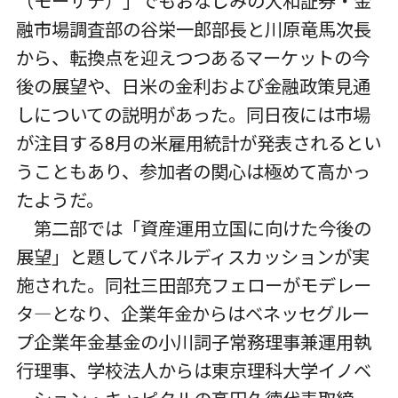
（モーサテ）」でもおなじみの大和証券・金
融市場調査部の谷栄一郎部長と川原竜馬次長
から、転換点を迎えつつあるマーケットの今
後の展望や、日米の金利および金融政策見通
しについての説明があった。同日夜には市場
が注目する8月の米雇用統計が発表されるとい
うこともあり、参加者の関心は極めて高かっ
たようだ。
第二部では「資産運用立国に向けた今後の
展望」と題してパネルディスカッションが実
施された。同社三田部充フェローがモデレー
タ―となり、企業年金からはベネッセグルー
プ企業年金基金の小川詞子常務理事兼運用執
行理事、学校法人からは東京理科大学イノベ