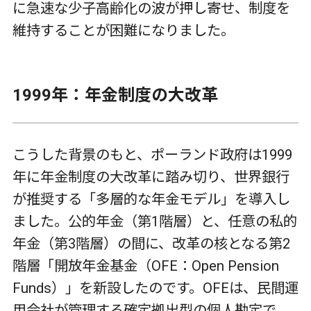
に急速な少子高齢化の波が押し寄せ、制度を
維持することが困難になりました。
1999
年：年金制度の大改革
こうした背景のもと、ポーランド政府は
1999
年に年金制度の大改革に踏み切り、世界銀行
が推奨する「多層的な年金モデル」を導入し
ました。公的年金（第
1
階層）と、任意の私的
年金（第
3
階層）の間に、改革の核となる第
2
階層「開放年金基金（
OFE
：
Open Pension
Funds
）」を新設したのです。
OFE
は、民間運
用会社が管理する確定拠出型の個人勘定で