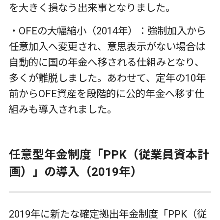
を大きく損なう出来事となりました。
・
OFE
の大幅縮小（
2014
年）：強制加入から
任意加入へ変更され、意思表示がない場合は
自動的に国の年金へ移される仕組みとなり、
多くが離脱しました。あわせて、定年の
10
年
前から
OFE
資産を段階的に公的年金へ移す仕
組みも導入されました。
任意型年金制度「
PPK
（従業員資本計
画）」の導入（
2019
年）
2019
年に新たな確定拠出年金制度「
PPK
（従