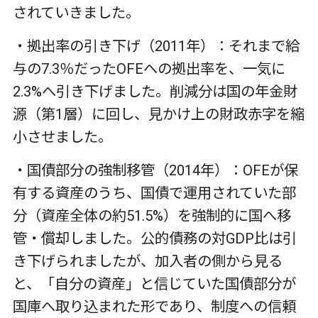
されていきました。
・拠出率の引き下げ（
2011
年）：それまで給
与の
7.3
％だった
OFE
への拠出率を、一気に
2.3%
へ引き下げました。削減分は国の年金財
源（第
1
層）に回し、見かけ上の財政赤字を縮
小させました。
・国債部分の強制移管（
2014
年）：
OFE
が保
有する資産のうち、国債で運用されていた部
分（資産全体の約
51.5%
）を強制的に国へ移
管・償却しました。公的債務の対
GDP
比は引
き下げられましたが、加入者の側から見る
と、「自分の資産」と信じていた国債部分が
国庫へ取り込まれた形であり、制度への信頼