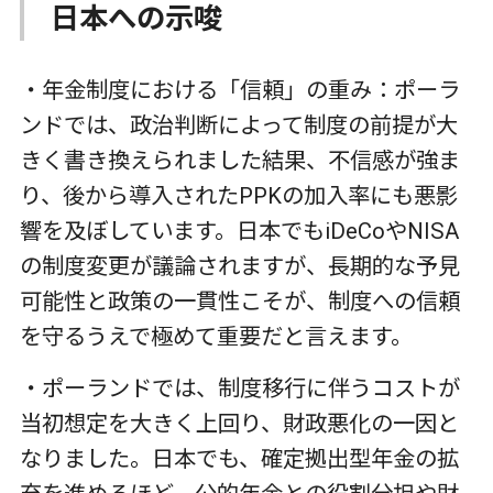
日本への示唆
・年金制度における「信頼」の重み：ポーラ
ンドでは、政治判断によって制度の前提が大
きく書き換えられました結果、不信感が強ま
り、後から導入された
PPK
の加入率にも悪影
響を及ぼしています。日本でも
iDeCo
や
NISA
の制度変更が議論されますが、長期的な予見
可能性と政策の一貫性こそが、制度への信頼
を守るうえで極めて重要だと言えます。
・ポーランドでは、制度移行に伴うコストが
当初想定を大きく上回り、財政悪化の一因と
なりました。日本でも、確定拠出型年金の拡