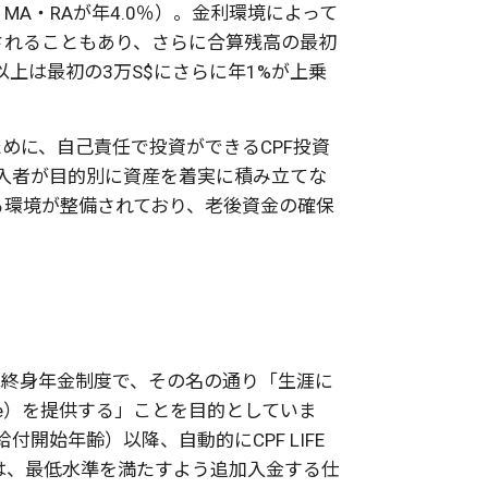
・MA・RAが年4.0％）。金利環境によって
されることもあり、さらに合算残高の最初
以上は最初の3万S$にさらに年1%が上乗
めに、自己責任で投資ができるCPF投資
加入者が目的別に資産を着実に積み立てな
る環境が整備されており、老後資金の確保
。
e Elderly) は終身年金制度で、その名の通り「生涯に
come）を提供する」ことを目的としていま
付開始年齢）以降、自動的にCPF LIFE
は、最低水準を満たすよう追加入金する仕