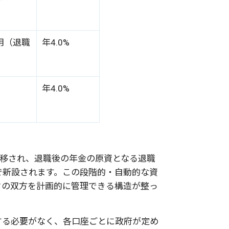
用（退職
年
4.0%
年
4.0%
が移され、退職後の年金の原資となる退職
）が自動で新設されます。この段階的・自動的な資
クの双方を計画的に管理できる構造が整っ
する必要がなく、各口座ごとに政府が定め