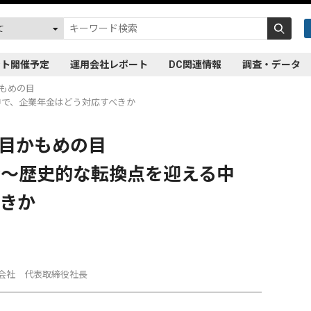
ント開催予定
運用会社レポート
DC関連情報
調査・データ
かもめの目
中で、企業年金はどう対応すべきか
の目かもめの目
金～歴史的な転換点を迎える中
きか
式会社 代表取締役社長