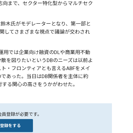
志向まで、セクター特化型からマルチセク
は鈴木氏がモデレーターとなり、第一部と
関してさまざまな視点で議論が交わされ
運用では企業向け融資の
DL
や商業用不動
分散を図りたいという
DB
のニーズは以前よ
スト・フロンティアとも言える
ABF
をメイ
のであった。当日は
DB
関係者を主体に約
対する関心の高さをうかがわせた。
会員登録が必要です。
登録をする