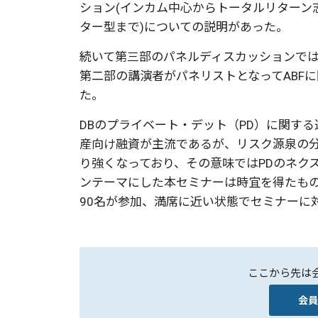
ション
(
インカム中心からトータルリターン
ター型まで
)
についての説明があった。
続いて第三部のパネルディスカッションで
第二部の講演者がパネリストとなって
ABF
に
た。
DB
のプライベート・デット（
PD
）に関する
産向け融資が主流であるが、リスク源泉の
り強くなっており、その意味では
PD
のネク
ンテーマにした本セミナーは時宜を得たも
90
名が参加、満席に近い状態でセミナーに
ここから先は
会員