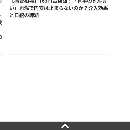
9
【為替相場】163円台突破！「有事のドル買
い」再燃で円安は止まらないのか？介入効果
ト
と日銀の課題
改
の