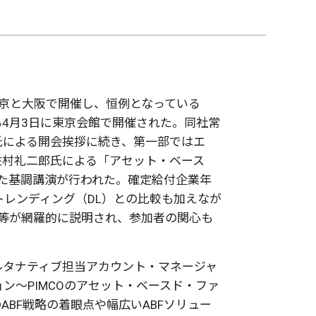
京と大阪で開催し、恒例となっている
も
4
月
3
日に東京会館で開催された。同社常
氏による開会挨拶に続き、第一部ではエ
佐村礼二郎氏による「アセット・ベース
た基調講演が行われた。確定給付企業年
トレンディング（
DL
）との比較も加えなが
等が網羅的に説明され、参加者の関心も
ルタナティブ担当アカウント・マネージャ
ョン〜
PIMCO
のアセット・ベースド・ファ
の
ABF
戦略の着眼点や幅広い
ABF
ソリュー