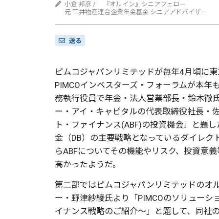
小倉 邦彦 / 『オルイン』シニアフェロー
元 三井物産連合企業年金基金 シニアアドバイザー
送る
ピムコジャパンリミテッドが毎年
4
月頃に東
PIMCO
インベスターズ・フォーラムが本年
務執行役員で年金・法人営業部長・鈴木徹
ー・アイ・キャピタルの代表取締役社長・
ト・ファイナンス
(ABF)
の投資機会」と題し
金（
DB
）の主要戦略となっているダイレク
ら
ABF
についてその機能やリスク、投資意義
高かったようだ。
第二部ではピムコジャパンリミテッドのオ
ー・野津紗綾氏より「
PIMCO
のソリューシ
イナンス戦略のご紹介〜」と題して、同社