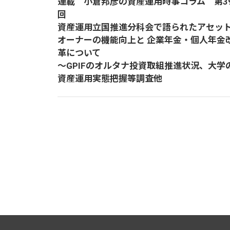
連載 小倉邦彦の資産運用時事コラム 第3
回
資産運用立国推進分科会で語られたアセッ
オーナーの機能向上と 企業年金・個人年金
革について
～GPIFのオルタナ投資取組推進状況、大学
資産運用実態把握等調査他