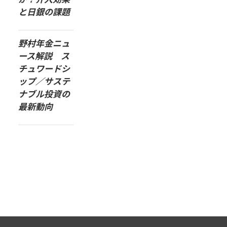
と日銀の課題
野村年金ニュ
ース解説 ス
チュワードシ
ップ／サステ
ナブル投資の
最新動向