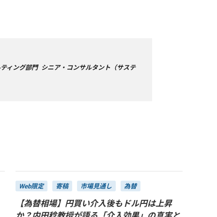
ティング部門 シニア・コンサルタント（サステ
Web限定
寄稿
市場見通し
為替
【為替相場】円買い介入後もドル円は上昇
か？内田稔教授が語る「介入効果」の真実と