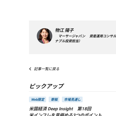
物江 陽子
マーサージャパン 資産運用コンサル
ナブル投資担当）
記事一覧に戻る
ピックアップ
Web限定
寄稿
市場見通し
米国経済 Deep Insight 第18回
米インフレを見極める3つのポイント