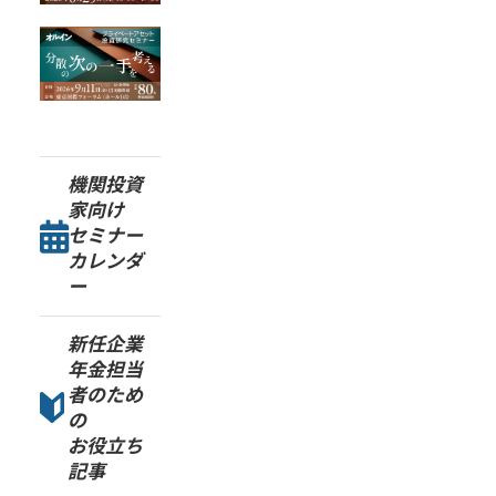
機関投資
家向け
セミナー
カレンダ
ー
新任企業
年金担当
者のため
の
お役立ち
記事