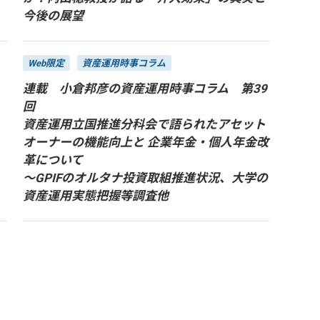
今後の展望
Web限定
資産運用時事コラム
連載 小倉邦彦の資産運用時事コラム 第39
回
資産運用立国推進分科会で語られたアセット
オーナーの機能向上と 企業年金・個人年金改
革について
～GPIFのオルタナ投資取組推進状況、大学の
資産運用実態把握等調査他