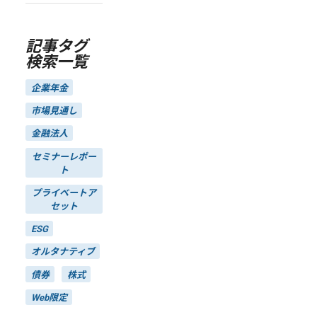
記事タグ
検索一覧
企業年金
市場見通し
金融法人
セミナーレポー
ト
プライベートア
セット
ESG
オルタナティブ
債券
株式
Web限定