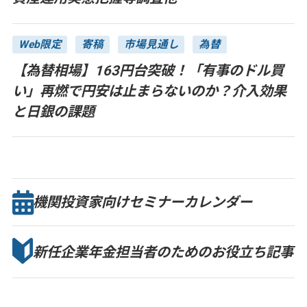
Web限定
寄稿
市場見通し
為替
【為替相場】163円台突破！「有事のドル買
い」再燃で円安は止まらないのか？介入効果
と日銀の課題
機関投資家向け
セミナー
カレンダー
新任企業年金担当者のための
お役立ち記事