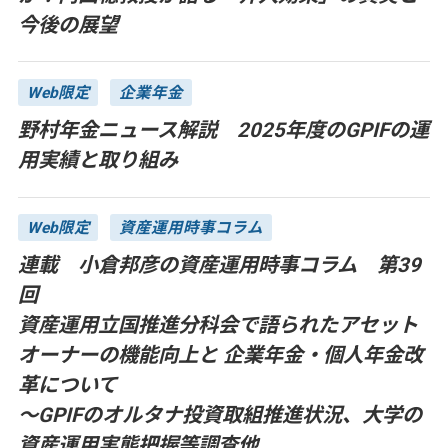
今後の展望
Web限定
企業年金
野村年金ニュース解説 2025年度のGPIFの運
用実績と取り組み
Web限定
資産運用時事コラム
連載 小倉邦彦の資産運用時事コラム 第39
回
資産運用立国推進分科会で語られたアセット
オーナーの機能向上と 企業年金・個人年金改
革について
～GPIFのオルタナ投資取組推進状況、大学の
資産運用実態把握等調査他