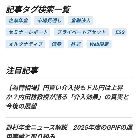
記事タグ検索一覧
企業年金
市場見通し
金融法人
セミナーレポート
プライベートアセット
ESG
オルタナティブ
債券
株式
Web限定
注目記事
【為替相場】円買い介入後もドル円は上昇
か？内田稔教授が語る「介入効果」の真実と
今後の展望
野村年金ニュース解説 2025年度のGPIFの運
用実績と取り組み