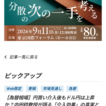
記事一覧に戻る
ピックアップ
Web限定
寄稿
市場見通し
為替
【為替相場】円買い介入後もドル円は上昇
か？内田稔教授が語る「介入効果」の真実と