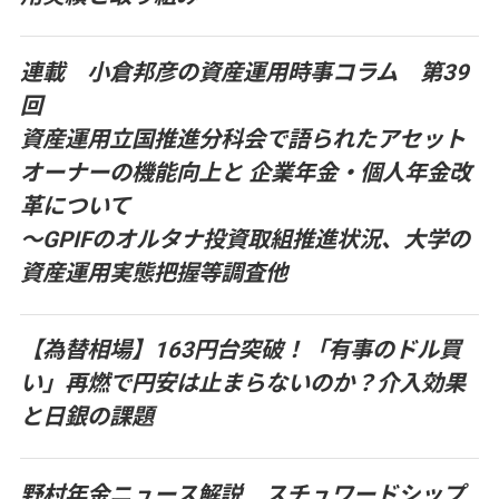
連載 小倉邦彦の資産運用時事コラム 第39
回
資産運用立国推進分科会で語られたアセット
オーナーの機能向上と 企業年金・個人年金改
革について
～GPIFのオルタナ投資取組推進状況、大学の
資産運用実態把握等調査他
【為替相場】163円台突破！「有事のドル買
い」再燃で円安は止まらないのか？介入効果
と日銀の課題
野村年金ニュース解説 スチュワードシップ