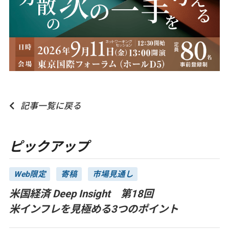
記事一覧に戻る
ピックアップ
Web限定
寄稿
市場見通し
米国経済 Deep Insight 第18回
米インフレを見極める3つのポイント