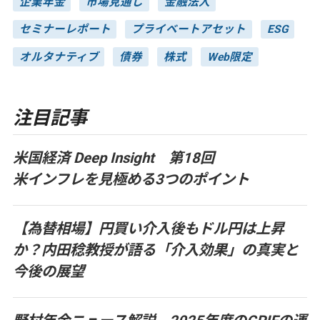
企業年金
市場見通し
金融法人
セミナーレポート
プライベートアセット
ESG
オルタナティブ
債券
株式
Web限定
注目記事
米国経済 Deep Insight 第18回
米インフレを見極める3つのポイント
【為替相場】円買い介入後もドル円は上昇
か？内田稔教授が語る「介入効果」の真実と
今後の展望