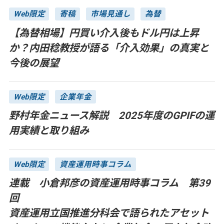
Web限定
寄稿
市場見通し
為替
【為替相場】円買い介入後もドル円は上昇
か？内田稔教授が語る「介入効果」の真実と
今後の展望
Web限定
企業年金
野村年金ニュース解説 2025年度のGPIFの運
用実績と取り組み
Web限定
資産運用時事コラム
連載 小倉邦彦の資産運用時事コラム 第39
回
資産運用立国推進分科会で語られたアセット