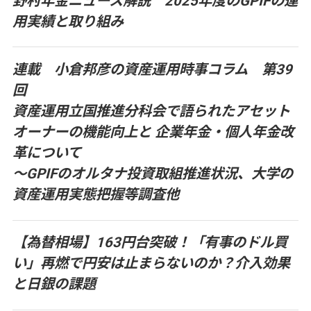
野村年金ニュース解説 2025年度のGPIFの運
用実績と取り組み
連載 小倉邦彦の資産運用時事コラム 第39
回
資産運用立国推進分科会で語られたアセット
オーナーの機能向上と 企業年金・個人年金改
革について
～GPIFのオルタナ投資取組推進状況、大学の
資産運用実態把握等調査他
【為替相場】163円台突破！「有事のドル買
い」再燃で円安は止まらないのか？介入効果
と日銀の課題