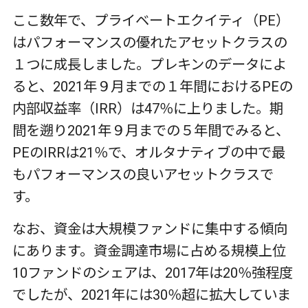
ここ数年で、プライベートエクイティ（
PE
）
はパフォーマンスの優れたアセットクラスの
１つに成長しました。プレキンのデータによ
ると、
2021
年９月までの１年間における
PE
の
内部収益率（
IRR
）は
47
％に上りました。期
間を遡り
2021
年９月までの５年間でみると、
PE
の
IRR
は
21
％で、オルタナティブの中で最
もパフォーマンスの良いアセットクラスで
す。
なお、資金は大規模ファンドに集中する傾向
にあります。資金調達市場に占める規模上位
10
ファンドのシェアは、
2017
年は
20
％強程度
でしたが、
2021
年には
30
％超に拡大していま