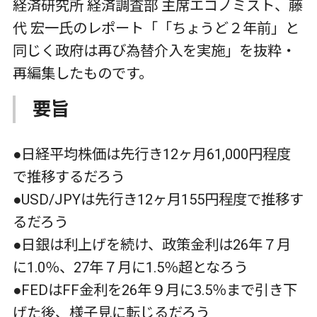
経済研究所 経済調査部 主席エコノミスト、藤
代 宏一氏のレポート「「ちょうど２年前」と
同じく政府は再び為替介入を実施」を抜粋・
再編集したものです。
要旨
●日経平均株価は先行き12ヶ月61,000円程度
で推移するだろう
●USD/JPYは先行き12ヶ月155円程度で推移す
るだろう
●日銀は利上げを続け、政策金利は26年７月
に1.0％、27年７月に1.5％超となろう
●FEDはFF金利を26年９月に3.5％まで引き下
げた後、様子見に転じるだろう