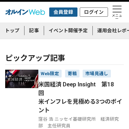
会員登録
ログイン
メニュ
ー
トップ
記事
イベント開催予定
運用会社レポ
ピックアップ記事
Web限定
寄稿
市場見通し
米国経済 Deep Insight 第18
回
米インフレを見極める3つのポイ
ント
窪谷 浩 ニッセイ基礎研究所 経済研究
部 主任研究員