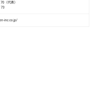
-5170（代表）
173
n-inc.co.jp/