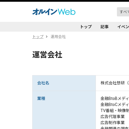
トップ
記事
イベ
トップ
運用会社
運営会社
会社名
株式会社想研（SO
業種
金融BtoBメ
金融BtoCメ
TV番組・映像
広告代理事業
広告制作事業
金融関連の調査