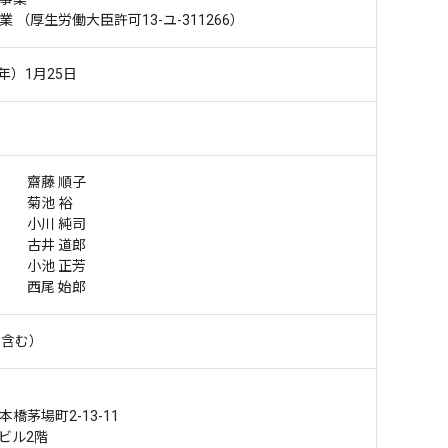
業
（厚生労働大臣許可13-ユ-311266）
年）1月25日
 齋藤 順子
 菊池 裕
 小川 純司
 古井 道郎
小池 正芳
西尾 始郎
員含む）
橋茅場町2-13-11
ビル2階