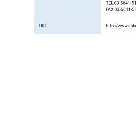
TEL:03-5641
FAX:03-5641-5
URL
http://www.soke