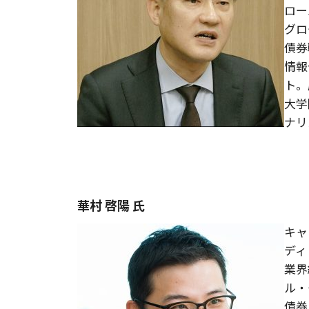
ロー
グロ
債券
情報
ト。
大学
ナリ
華村 啓陽 氏
キャ
ディ
業界
ル・
債券