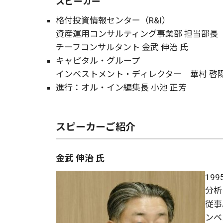
スピーカー
格付投資情報センター（R&I）
資産運用コンサルティング事業部 担当部長
チーフコンサルタント 金武 伸治 氏
キャピタル・グループ
インベストメント・ディレクター 華村 啓陽
進行：オル・イン編集長 小池 正芳
スピーカーご紹介
金武 伸治 氏
19
分析
従事
ンベ